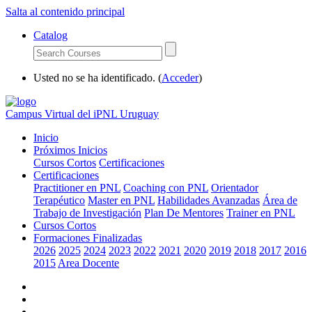
Salta al contenido principal
Catalog
Usted no se ha identificado. (
Acceder
)
Campus Virtual del iPNL Uruguay
Inicio
Próximos Inicios
Cursos Cortos
Certificaciones
Certificaciones
Practitioner en PNL
Coaching con PNL
Orientador
Terapéutico
Master en PNL
Habilidades Avanzadas
Área de
Trabajo de Investigación
Plan De Mentores
Trainer en PNL
Cursos Cortos
Formaciones Finalizadas
2026
2025
2024
2023
2022
2021
2020
2019
2018
2017
2016
2015
Area Docente